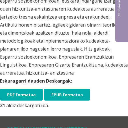
esparru sozioekonomikoan, euskara indargune izango
duen hizkuntza-aniztasunaren kudeaketa aurreratua abian
jartzeko tresna eskaintzea enpresa eta erakundeei.
Artikulu honen bitartez, egileek gidaren oinarri teorikoak
eta dimentsioak azaltzen dituzte, hala nola, alderdi
metodologikoak eta inplementaziorako kudeaketa-
planaren ildo nagusien lerro nagusiak. Hitz gakoak:
Esparru sozioekonomikoa, Enpresaren Erantzukizun
Linguistikoa, Enpresaren Gizarte Erantzukizuna, kudeaketa
aurreratua, hizkuntza- aniztasuna.
Eskuragarri dauden Deskargak:
PDF Formatua
EPUB Formatua
21
aldiz deskargatu da.