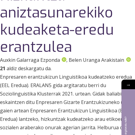
aniztasunarekiko
kudeaketa-eredu
erantzulea
Auxkin Galarraga Ezponda
, Belen Uranga Arakistain
21
aldiz deskargatu da.
Enpresaren erantzukizun Linguistikoa kudeatzeko eredua
→
(EEL Eredua). ERALAN5 gida argitaratu berri du
Soziolinguistika Klusterrak 2021. urtean. Gidak baliabideak
eskaintzen ditu Enpresaren Gizarte Erantzukizuneko (EGE)
gaien artean Enpresaren Erantzukizun Linguistikoa (EEL
Eredua) lantzeko, hizkuntzak kudeatzeko arau etikoen eta
Bat aldizkarian argitaratu nahi?
sozialen araberako onurak agerian jarrita. Helburua da