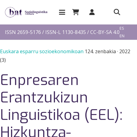
EU
ES
ISSN 2659-5176 / ISSN-L 1130-8435 / CC-BY-SA 4.0
EN
FR
Euskara esparru sozioekonomikoan
124. zenbakia
·
2022
(3)
Enpresaren
Erantzukizun
Linguistikoa (EEL):
Hizkuntza-