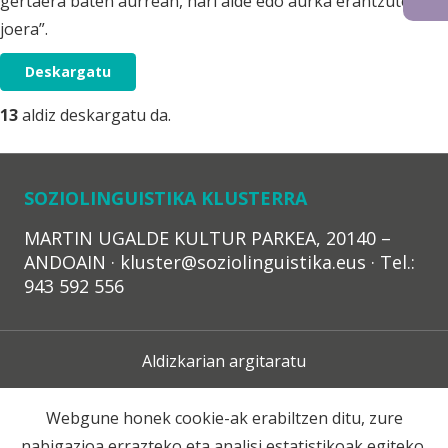
gertaera baten aurrean, hari alde edo aurka erantzuteko
joera”.
Deskargatu
13
aldiz deskargatu da.
SOZIOLINGUISTIKA KLUSTERRA
MARTIN UGALDE KULTUR PARKEA, 20140 –
ANDOAIN · kluster@soziolinguistika.eus · Tel.:
943 592 556
Aldizkarian argitaratu
Lege Oharra
Webgune honek cookie-ak erabiltzen ditu, zure
nabigazioa errazteko eta analisi estatistikoak egiteko.