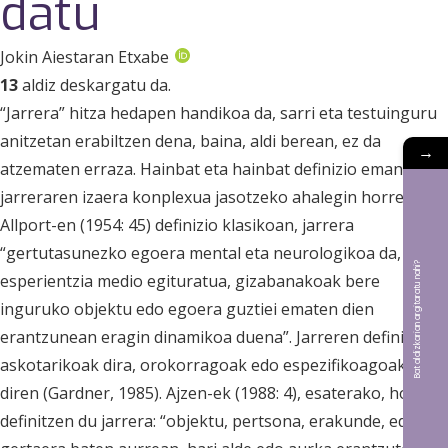
datu
Jokin Aiestaran Etxabe
13
aldiz deskargatu da.
“Jarrera” hitza hedapen handikoa da, sarri eta testuinguru
anitzetan erabiltzen dena, baina, aldi berean, ez da
→
atzematen erraza. Hainbat eta hainbat definizio eman dira,
jarreraren izaera konplexua jasotzeko ahalegin horretan.
Allport-en (1954: 45) definizio klasikoan, jarrera
“gertutasunezko egoera mental eta neurologikoa da,
Bat aldizkarian argitaratu nahi?
esperientzia medio egituratua, gizabanakoak bere
inguruko objektu edo egoera guztiei ematen dien
erantzunean eragin dinamikoa duena”. Jarreren definizioak
askotarikoak dira, orokorragoak edo espezifikoagoak
diren (Gardner, 1985). Ajzen-ek (1988: 4), esaterako, honela
definitzen du jarrera: “objektu, pertsona, erakunde, edo