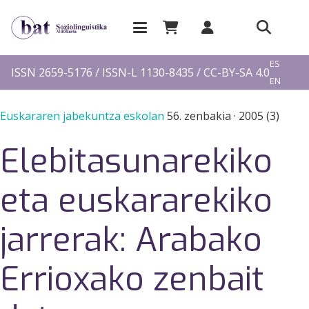
EU
ES
ISSN 2659-5176 / ISSN-L 1130-8435 / CC-BY-SA 4.0
EN
FR
Euskararen jabekuntza eskolan
56. zenbakia
·
2005 (3)
Elebitasunarekiko
eta euskararekiko
jarrerak: Arabako
Errioxako zenbait