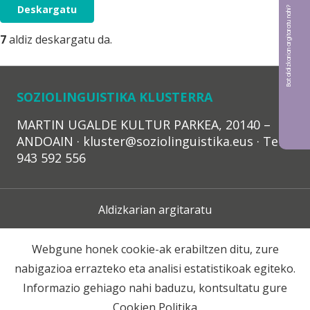
Deskargatu
Bat aldizkarian argitaratu nahi?
7
aldiz deskargatu da.
SOZIOLINGUISTIKA KLUSTERRA
MARTIN UGALDE KULTUR PARKEA, 20140 –
ANDOAIN · kluster@soziolinguistika.eus · Tel.:
943 592 556
Aldizkarian argitaratu
Lege Oharra
Webgune honek cookie-ak erabiltzen ditu, zure
nabigazioa errazteko eta analisi estatistikoak egiteko.
Harpidetza
Informazio gehiago nahi baduzu, kontsultatu gure
Cookien Politika