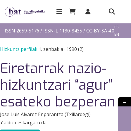
EU
ES
ISSN 2659-5176 / ISSN-L 1130-8435 / CC-BY-SA 4.0
EN
FR
Hizkuntz perfilak
1. zenbakia
·
1990 (2)
Eiretarrak nazio-
hizkuntzari “agur”
esateko bezperan
→
Jose Luis Alvarez Enparantza (Txillardegi)
7
aldiz deskargatu da.