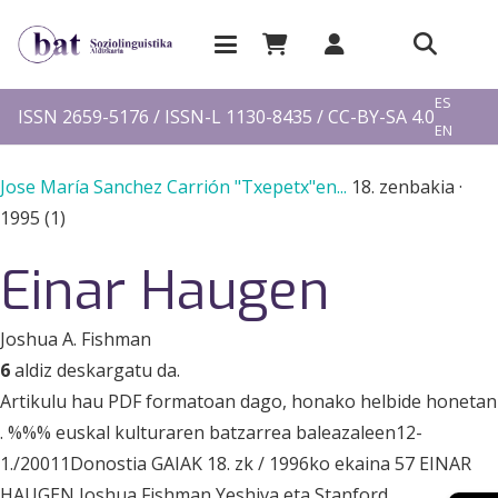
EU
ES
ISSN 2659-5176 / ISSN-L 1130-8435 / CC-BY-SA 4.0
EN
FR
Jose María Sanchez Carrión "Txepetx"en...
18. zenbakia
·
1995 (1)
Einar Haugen
Joshua A. Fishman
6
aldiz deskargatu da.
Artikulu hau PDF formatoan dago, honako helbide honetan
. %%% euskal kulturaren batzarrea baleazaleen12-
1./20011Donostia GAIAK 18. zk / 1996ko ekaina 57 EINAR
HAUGEN Joshua Fishman Yeshiva eta Stanford