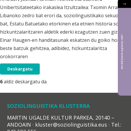
→
Unibertsitateetako irakaslea Itzultzailea: Txomin Arratibel
Libanoko zedro bat erori da, soziolinguistikako sekuoia
bat, Estatu Batuetako etorkinen eta etnien historia soziala
hizkuntzalaritzaren aldetik ederki ezagutzen zuen gizona.
Bat aldizkarian argitaratu nahi?
Einar Haugen-en handitasunak eskatzen du goiko horiei
beste batzuk gehitzea, adibidez, hizkuntzalaritza
orokorraren
Deskargatu
6
aldiz deskargatu da.
SOZIOLINGUISTIKA KLUSTERRA
MARTIN UGALDE KULTUR PARKEA, 20140 –
ANDOAIN · kluster@soziolinguistika.eus · Tel.: