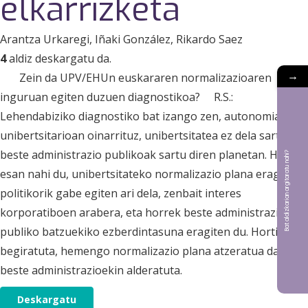
elkarrizketa
Arantza Urkaregi
, Iñaki González
, Rikardo Saez
4
aldiz deskargatu da.
→
Zein da UPV/EHUn euskararen normalizazioaren
inguruan egiten duzuen diagnostikoa? R.S.:
Lehendabiziko diagnostiko bat izango zen, autonomia
unibertsitarioan oinarrituz, unibertsitatea ez dela sartu
beste administrazio publikoak sartu diren planetan. Horrek
Bat aldizkarian argitaratu nahi?
esan nahi du, unibertsitateko normalizazio plana eragin
politikorik gabe egiten ari dela, zenbait interes
korporatiboen arabera, eta horrek beste administrazio
publiko batzuekiko ezberdintasuna eragiten du. Hortik
begiratuta, hemengo normalizazio plana atzeratua dago
beste administrazioekin alderatuta.
Deskargatu