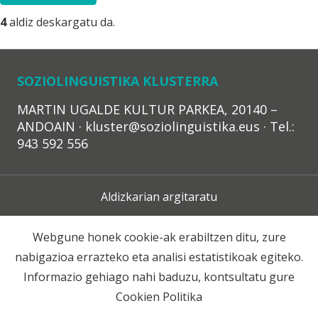
4
aldiz deskargatu da.
SOZIOLINGUISTIKA KLUSTERRA
MARTIN UGALDE KULTUR PARKEA, 20140 –
ANDOAIN · kluster@soziolinguistika.eus · Tel.:
943 592 556
Aldizkarian argitaratu
Lege Oharra
Webgune honek cookie-ak erabiltzen ditu, zure
nabigazioa errazteko eta analisi estatistikoak egiteko.
Harpidetza
Informazio gehiago nahi baduzu, kontsultatu gure
Cookien Politika
Harremana