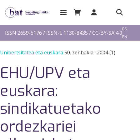
EU
ES
ISSN 2659-5176 / ISSN-L 1130-8435 / CC-BY-SA 4.0
EN
FR
Unibertsitatea eta euskara
50. zenbakia
·
2004 (1)
EHU/UPV eta
euskara:
sindikatuetako
ordezkariei