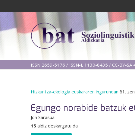
ISSN 2659-5176 / ISSN-L 1130-8435 / CC-BY-SA 4
Hizkuntza-ekologia euskararen ingurunean
81. zen
Egungo norabide batzuk et
Jon Sarasua
15
aldiz deskargatu da.