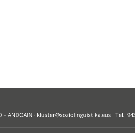
ANDOAIN · kluster@soziolinguistika.eus · Tel.: 94