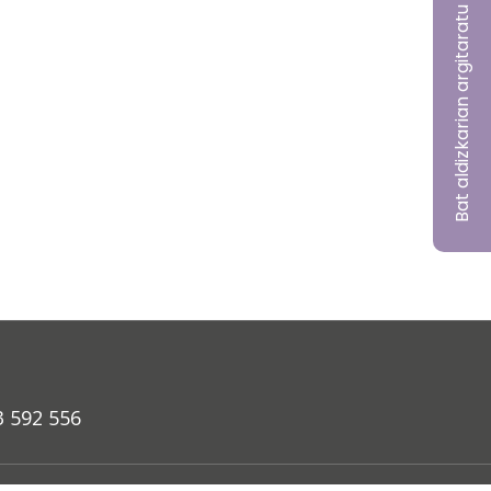
Bat aldizkarian argitaratu nahi?
3 592 556