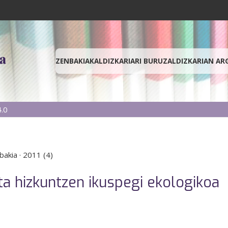
ZENBAKIAK
ALDIZKARIARI BURUZ
ALDIZKARIAN AR
.0
bakia
·
2011 (4)
a hizkuntzen ikuspegi ekologikoa