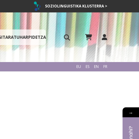
SOZIOLINGUISTIKA KLUSTERRA >
GITARATU
HARPIDETZA
EU
ES
EN
FR
→