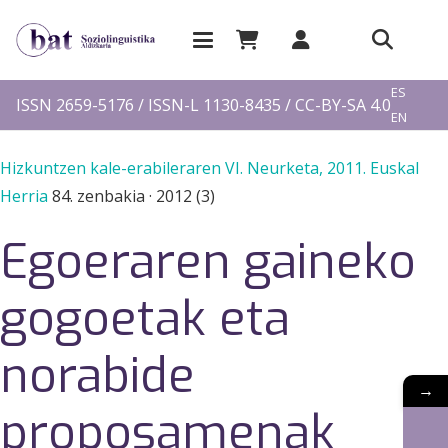
EU
ES
ISSN 2659-5176 / ISSN-L 1130-8435 / CC-BY-SA 4.0
EN
FR
Hizkuntzen kale-erabileraren VI. Neurketa, 2011. Euskal
Herria
84. zenbakia
·
2012 (3)
Egoeraren gaineko
gogoetak eta
norabide
→
proposamenak