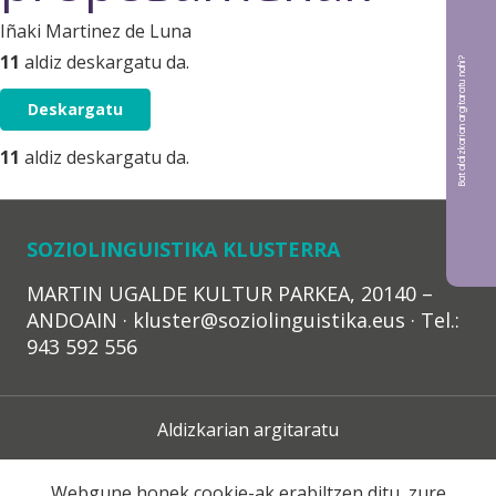
Iñaki Martinez de Luna
11
aldiz deskargatu da.
Bat aldizkarian argitaratu nahi?
Deskargatu
11
aldiz deskargatu da.
SOZIOLINGUISTIKA KLUSTERRA
MARTIN UGALDE KULTUR PARKEA, 20140 –
ANDOAIN · kluster@soziolinguistika.eus · Tel.:
943 592 556
Aldizkarian argitaratu
Lege Oharra
Webgune honek cookie-ak erabiltzen ditu, zure