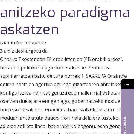
anitzeko paradigma
askatzen
Niamh Nic Shuibhne
3
aldiz deskargatu da.
Oharra: Txostenean EE erabiltzen da (EB erabili ordez),
hizkuntz politikari dagokion erakundea/entitatea
azpimarratzen baitu deitura horrek 1. SARRERA Oraintxe
→
egiten hasia da ageriko egungo gizartearen antolaketa edo
konfigurazioa hainbat geruza edo mailen nahasketak
osatzen duela; are eta gehiago, gobernatzeko moduei
buruzko ideiak ere fenomeno hori islatzeko eta errazteko
moduan antolatuta daude. Hori hala dela erakusteko
Bat aldizkarian argitaratu nahi?
adibide soil eta lineal bat erabiliko bagenu, esan genezake