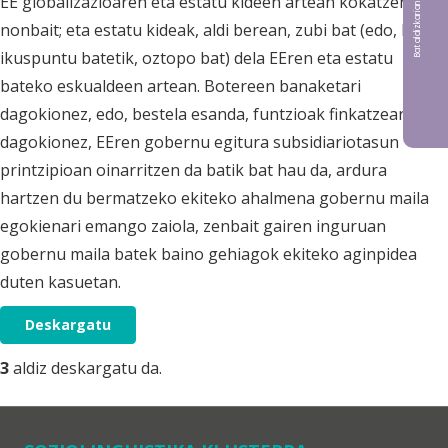
EE globalizazioaren eta estatu kideen artean kokatzen dela,
nonbait; eta estatu kideak, aldi berean, zubi bat (edo, beste
ikuspuntu batetik, oztopo bat) dela EEren eta estatu
bateko eskualdeen artean. Botereen banaketari
dagokionez, edo, bestela esanda, funtzioak finkatzeari
dagokionez, EEren gobernu egitura subsidiariotasun
printzipioan oinarritzen da batik bat hau da, ardura
hartzen du bermatzeko ekiteko ahalmena gobernu maila
egokienari emango zaiola, zenbait gairen inguruan
gobernu maila batek baino gehiagok ekiteko aginpidea
duten kasuetan.
Deskargatu
3
aldiz deskargatu da.