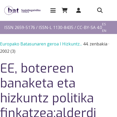
EU
ES
ISSN 2659-5176 / ISSN-L 1130-8435 / CC-BY-SA 4.0
EN
FR
Europako Batasunaren geroa I Hizkuntz...
44. zenbakia
·
2002 (3)
EE, botereen
banaketa eta
hizkuntz politika
finkatzea:alderdi