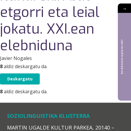
etgorri eta leial
→
jokatu. XXI.ean
elebniduna
Bat aldizkarian argitaratu nahi?
Javier Nogales
8
aldiz deskargatu da.
Deskargatu
8
aldiz deskargatu da.
SOZIOLINGUISTIKA KLUSTERRA
MARTIN UGALDE KULTUR PARKEA, 20140 –