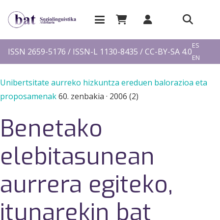
EU
ES
ISSN 2659-5176 / ISSN-L 1130-8435 / CC-BY-SA 4.0
EN
FR
Unibertsitate aurreko hizkuntza ereduen balorazioa eta
proposamenak
60. zenbakia
·
2006 (2)
Benetako
elebitasunean
aurrera egiteko,
itunarekin bat