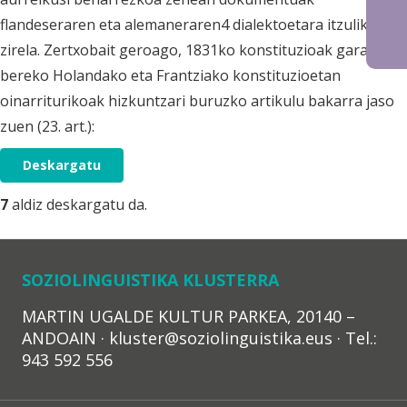
flandeseraren eta alemaneraren4 dialektoetara itzuliko
zirela. Zertxobait geroago, 1831ko konstituzioak garai
bereko Holandako eta Frantziako konstituzioetan
oinarriturikoak hizkuntzari buruzko artikulu bakarra jaso
zuen (23. art.):
Deskargatu
7
aldiz deskargatu da.
SOZIOLINGUISTIKA KLUSTERRA
MARTIN UGALDE KULTUR PARKEA, 20140 –
ANDOAIN · kluster@soziolinguistika.eus · Tel.:
943 592 556