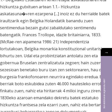
hizkuntza gutxituen artean 1.1.- Hizkuntza
askatasuna�»ren ezarpena [...] inoiz ez du herrialde batek
iraultzarik egin Belgika Holandatik banandu zuen
sentimendua bezain gutxi zabaldutako sentimendu
batengatik. Frances Trollope, idazle britainiarra, 1833.
(McRae-ren aipamena 1986: 21) Independentzia
lortutakoan, Belgika monarkia konstituzional unitarista
→
bihurtu zen. Udal eta probintziatan antolatu zen eta
gobernua Bruselan zentralizatuta zegoen; hain zuzen,
sezesioan benetako buru izan zen sektorearen, hau da,
burgesia frankofonoaren neurrira egindako eredua. Estatu
Bat aldizkarian argitaratu nahi?
berriak boto eskubidea zuten 46.000 hautesleko errolda
finkatu zuen, nahiz eta hiritarrak 4 milioi inguru ziren.
1830eko azaroan emandako dekretu batek estatuko
hizkuntza frantsesa zela ezarri zuen, nahiz eta bertan
aurreikusi beharrezkoa zenean dokumentuak