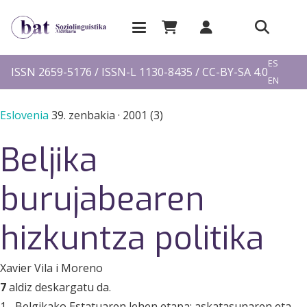
EU
ES
ISSN 2659-5176 / ISSN-L 1130-8435 / CC-BY-SA 4.0
EN
FR
Eslovenia
39. zenbakia
·
2001 (3)
Beljika
burujabearen
hizkuntza politika
Xavier Vila i Moreno
7
aldiz deskargatu da.
1.- Belgikako Estatuaren lehen etapa: askatasunaren eta