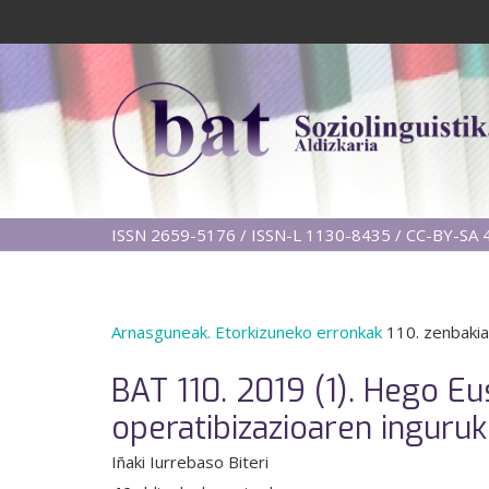
ISSN 2659-5176 / ISSN-L 1130-8435 / CC-BY-SA 4
Arnasguneak. Etorkizuneko erronkak
110. zenbakia
BAT 110. 2019 (1). Hego E
operatibizazioaren inguru
Iñaki Iurrebaso Biteri