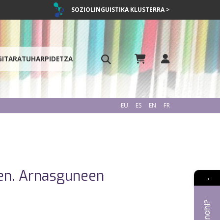
SOZIOLINGUISTIKA KLUSTERRA >
GITARATU
HARPIDETZA
EU
ES
EN
FR
zen. Arnasguneen
→