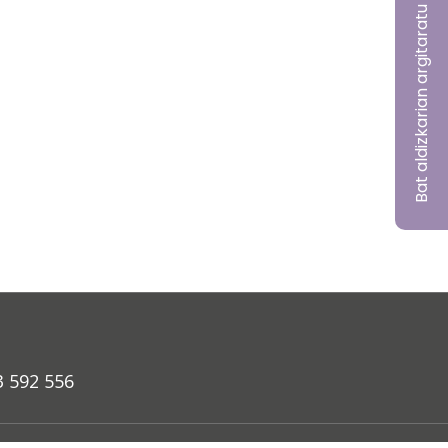
Bat aldizkarian argitaratu nahi?
3 592 556