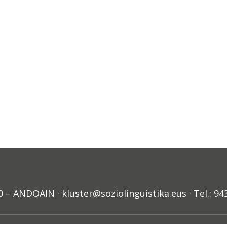
ANDOAIN · kluster@soziolinguistika.eus · Tel.: 94