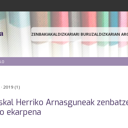
ZENBAKIAK
ALDIZKARIARI BURUZ
ALDIZKARIAN AR
.0
·
2019 (1)
uskal Herriko Arnasguneak zenbat
ko ekarpena