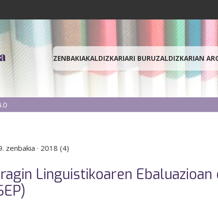
ZENBAKIAK
ALDIZKARIARI BURUZ
ALDIZKARIAN AR
.0
. zenbakia
·
2018 (4)
Eragin Linguistikoaren Ebaluazioan
SEP)