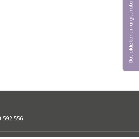
Bat aldizkarian argitaratu nahi?
3 592 556