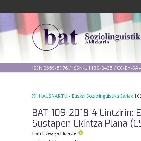
ISSN 2659-5176 / ISSN-L 1130-8435 / CC-BY-SA 4
XI. HAUSNARTU - Euskal Soziolinguistika Sariak
109
BAT-109-2018-4 Lintzirin: 
Sustapen Ekintza Plana (E
Irati Lizeaga Elizalde