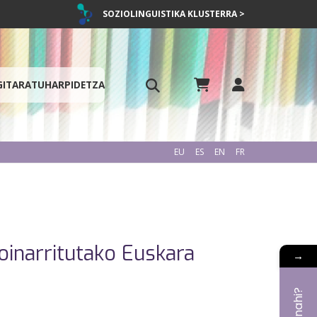
SOZIOLINGUISTIKA KLUSTERRA >
GITARATU
HARPIDETZA
EU
ES
EN
FR
 oinarritutako Euskara
→