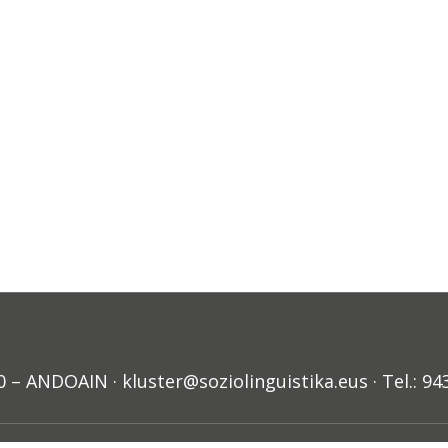
ANDOAIN · kluster@soziolinguistika.eus · Tel.: 94