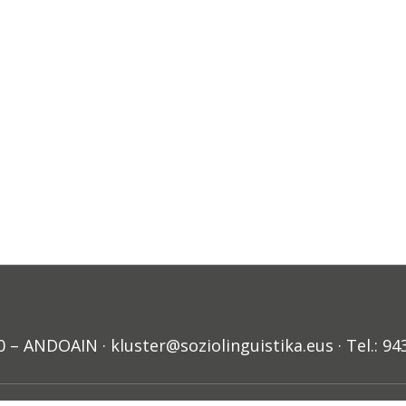
ANDOAIN · kluster@soziolinguistika.eus · Tel.: 94