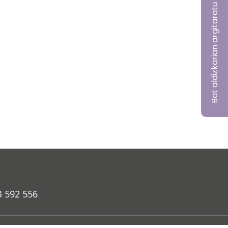
Bat aldizkarian argitaratu nahi?
3 592 556