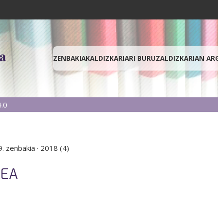
ZENBAKIAK
ALDIZKARIARI BURUZ
ALDIZKARIAN AR
.0
. zenbakia
·
2018 (4)
REA