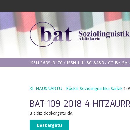
ISSN 2659-5176 / ISSN-L 1130-8435 / CC-BY-SA 4
XI. HAUSNARTU - Euskal Soziolinguistika Sariak
109
BAT-109-2018-4-HITZAUR
3
aldiz deskargatu da.
Deskargatu