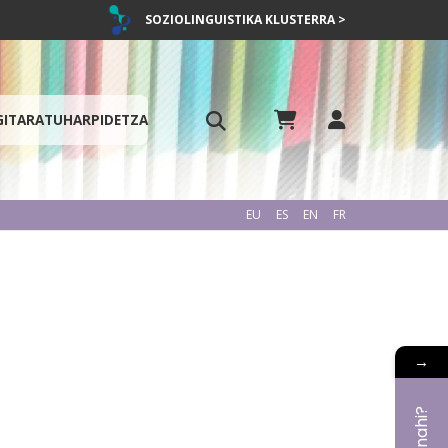
SOZIOLINGUISTIKA KLUSTERRA >
GITARATU
HARPIDETZA
EU
ES
EN
FR
→