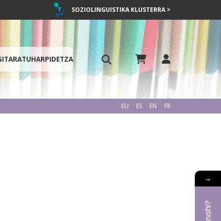
SOZIOLINGUISTIKA KLUSTERRA >
GITARATU
HARPIDETZA
EU
ES
EN
FR
→