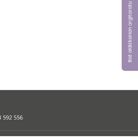
Bat aldizkarian argitaratu nahi?
3 592 556