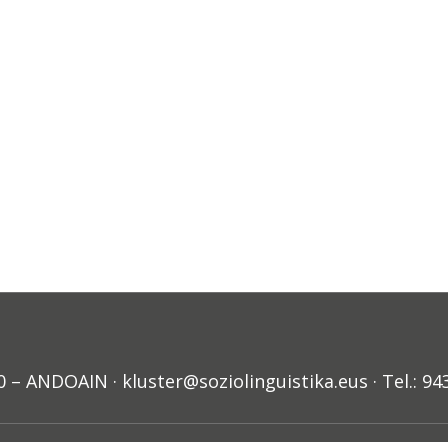
ANDOAIN · kluster@soziolinguistika.eus · Tel.: 94