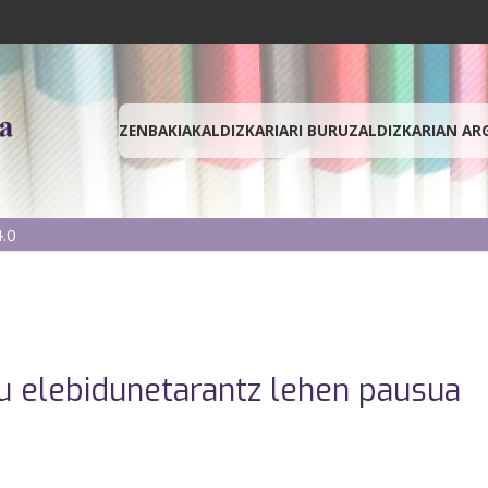
ZENBAKIAK
ALDIZKARIARI BURUZ
ALDIZKARIAN AR
.0
)
tu elebidunetarantz lehen pausua