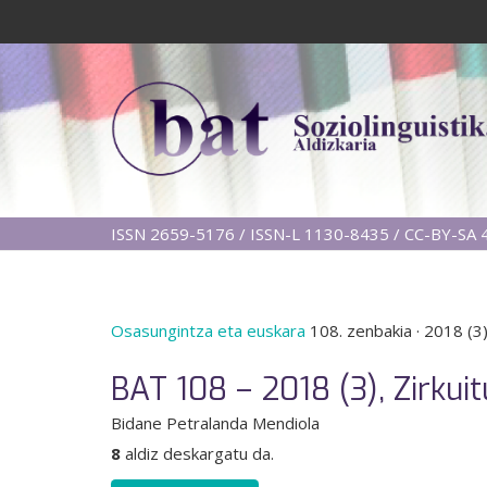
ISSN 2659-5176 / ISSN-L 1130-8435 / CC-BY-SA 4
Osasungintza eta euskara
108. zenbakia
·
2018 (3
BAT 108 – 2018 (3), Zirkui
Bidane Petralanda Mendiola
8
aldiz deskargatu da.