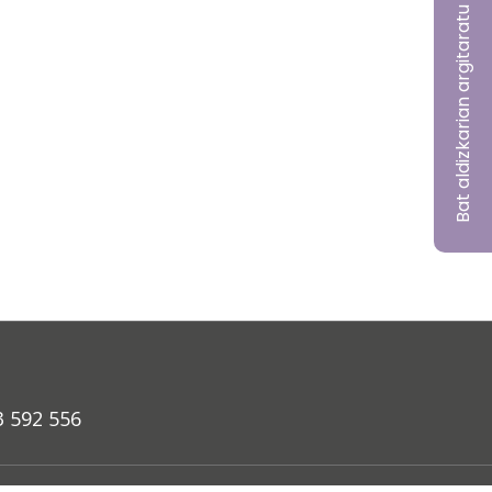
Bat aldizkarian argitaratu nahi?
3 592 556