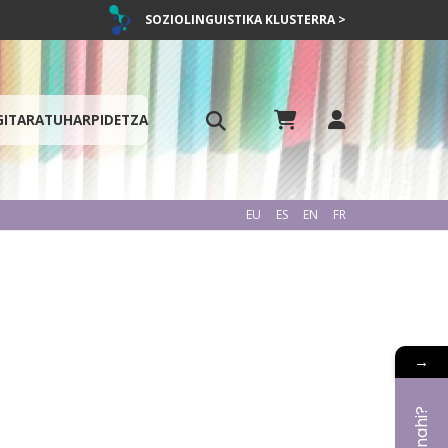
SOZIOLINGUISTIKA KLUSTERRA >
GITARATU
HARPIDETZA
EU
ES
EN
FR
→