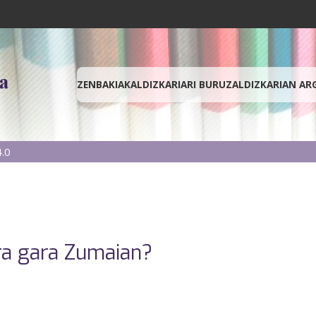
ZENBAKIAK
ALDIZKARIARI BURUZ
ALDIZKARIAN AR
.0
)
ra gara Zumaian?