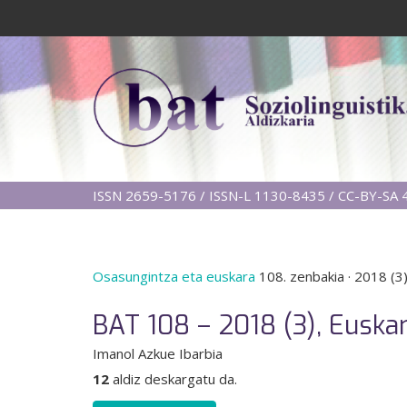
ISSN 2659-5176 / ISSN-L 1130-8435 / CC-BY-SA 4
Osasungintza eta euskara
108. zenbakia
·
2018 (3
BAT 108 – 2018 (3), Euska
Imanol Azkue Ibarbia
12
aldiz deskargatu da.