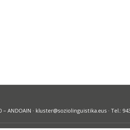
ANDOAIN · kluster@soziolinguistika.eus · Tel.: 94