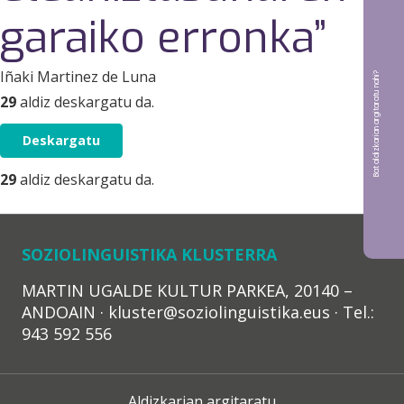
garaiko erronka”
Iñaki Martinez de Luna
Bat aldizkarian argitaratu nahi?
29
aldiz deskargatu da.
Deskargatu
29
aldiz deskargatu da.
SOZIOLINGUISTIKA KLUSTERRA
MARTIN UGALDE KULTUR PARKEA, 20140 –
ANDOAIN · kluster@soziolinguistika.eus · Tel.:
943 592 556
Aldizkarian argitaratu