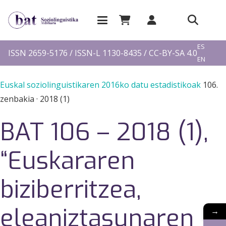
EU
ES
ISSN 2659-5176 / ISSN-L 1130-8435 / CC-BY-SA 4.0
EN
FR
Euskal soziolinguistikaren 2016ko datu estadistikoak
106.
zenbakia
·
2018 (1)
BAT 106 – 2018 (1),
“Euskararen
biziberritzea,
eleaniztasunaren
→