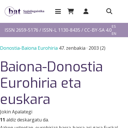
EU
ES
ISSN 2659-5176 / ISSN-L 1130-8435 / CC-BY-SA 4.0
EN
FR
Donostia-Baiona Eurohiria
47. zenbakia
·
2003 (2)
Baiona-Donostia
Eurohiria eta
euskara
Jokin Apalategi
11
aldiz deskargatu da.
Azken urteetan, eurohiriaz barra-barra ari gara Euskal