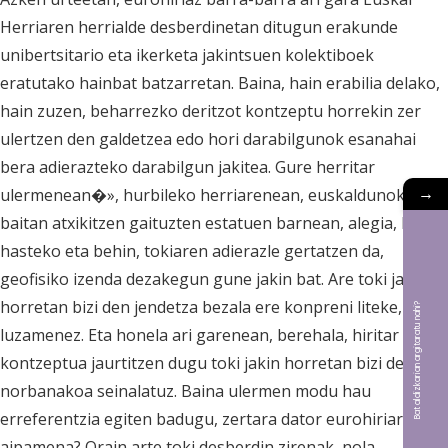
Herriaren herrialde desberdinetan ditugun erakunde
unibertsitario eta ikerketa jakintsuen kolektiboek
eratutako hainbat batzarretan. Baina, hain erabilia delako,
hain zuzen, beharrezko deritzot kontzeptu horrekin zer
ulertzen den galdetzea edo hori darabilgunok esanahai
bera adierazteko darabilgun jakitea. Gure herritar
→
ulermenean�», hurbileko herriarenean, euskaldunok bere
baitan atxikitzen gaituzten estatuen barnean, alegia, hiria,
hasteko eta behin, tokiaren adierazle gertatzen da,
geofisiko izenda dezakegun gune jakin bat. Are toki jakin
horretan bizi den jendetza bezala ere konpreni liteke,
Bat aldizkarian argitaratu nahi?
luzamenez. Eta honela ari garenean, berehala, hiritar
kontzeptua jaurtitzen dugu toki jakin horretan bizi den
norbanakoa seinalatuz. Baina ulermen modu hau
erreferentzia egiten badugu, zertara dator eurohiriaren
aipamena? Orain arte toki desberdin zirenak, nola