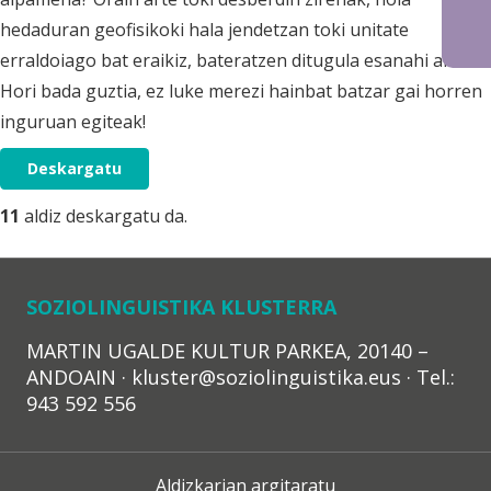
hedaduran geofisikoki hala jendetzan toki unitate
erraldoiago bat eraikiz, bateratzen ditugula esanahi al da?
Hori bada guztia, ez luke merezi hainbat batzar gai horren
inguruan egiteak!
Deskargatu
11
aldiz deskargatu da.
SOZIOLINGUISTIKA KLUSTERRA
MARTIN UGALDE KULTUR PARKEA, 20140 –
ANDOAIN · kluster@soziolinguistika.eus · Tel.:
943 592 556
Aldizkarian argitaratu