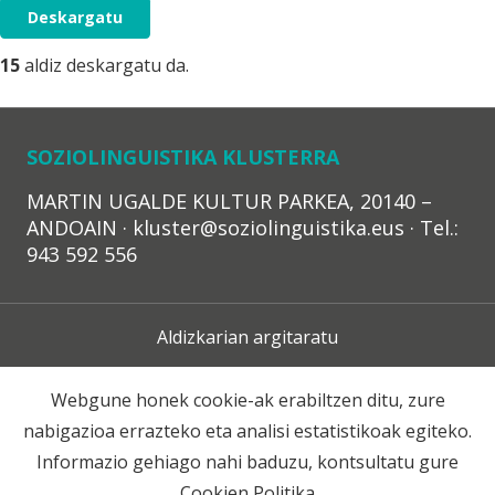
Deskargatu
15
aldiz deskargatu da.
SOZIOLINGUISTIKA KLUSTERRA
MARTIN UGALDE KULTUR PARKEA, 20140 –
ANDOAIN · kluster@soziolinguistika.eus · Tel.:
943 592 556
Aldizkarian argitaratu
Lege Oharra
Webgune honek cookie-ak erabiltzen ditu, zure
nabigazioa errazteko eta analisi estatistikoak egiteko.
Harpidetza
Informazio gehiago nahi baduzu, kontsultatu gure
Cookien Politika