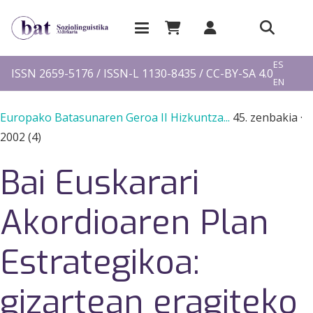
EU
ES
ISSN 2659-5176 / ISSN-L 1130-8435 / CC-BY-SA 4.0
EN
FR
Europako Batasunaren Geroa II Hizkuntza...
45. zenbakia
·
2002 (4)
Bai Euskarari
Akordioaren Plan
Estrategikoa:
gizartean eragiteko