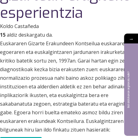
esperientzia
Koldo Castañeda
15
aldiz deskargatu da.
→
Euskararen Gizarte Erakundeen Kontseilua euskararen
egoeraren eta euskalgintzaren jardunaren irakurketa
kritiko batetik sortu zen, 1997an. Garai hartan egin zen
diagnostikoak kezka bizia erakusten zuen: euskararen
Bat aldizkarian argitaratu nahi?
normalizazio prozesua nahi baino askoz polikiago zihoan,
instituzioen eta alderdien aldetik ez zen behar adinako
inplikaziorik ikusten, eta euskalgintza bera ere
sakabanatuta zegoen, estrategia bateratu eta eraginkorrik
gabe. Egoera horri buelta emateko asmoz bildu ziren
euskararen erakundeak Kontseilura. Euskalgintzaren
bilguneak hiru lan ildo finkatu zituen hasieratik: