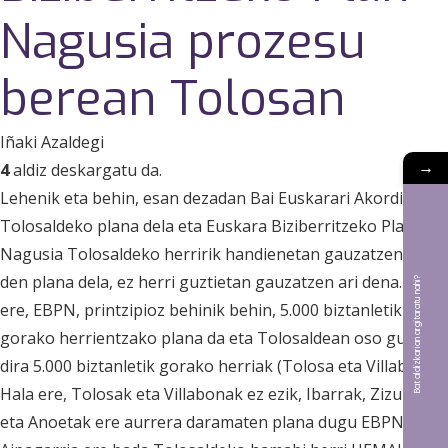
Nagusia prozesu
berean Tolosan
Iñaki Azaldegi
→
4
aldiz deskargatu da.
Lehenik eta behin, esan dezadan Bai Euskarari Akordioa
Tolosaldeko plana dela eta Euskara Biziberritzeko Plan
Nagusia Tolosaldeko herririk handienetan gauzatzen ari
den plana dela, ez herri guztietan gauzatzen ari dena. Izan
Bat aldizkarian argitaratu nahi?
ere, EBPN, printzipioz behinik behin, 5.000 biztanletik
gorako herrientzako plana da eta Tolosaldean oso gutxi
dira 5.000 biztanletik gorako herriak (Tolosa eta Villabona).
Hala ere, Tolosak eta Villabonak ez ezik, Ibarrak, Zizurkilek
eta Anoetak ere aurrera daramaten plana dugu EBPN.