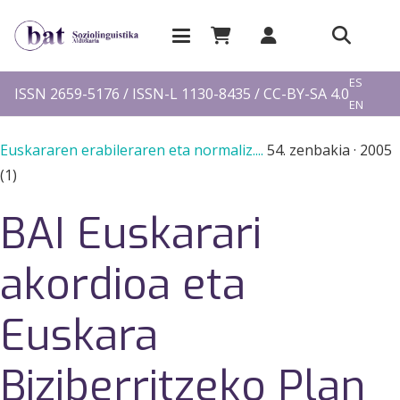
EU
ES
ISSN 2659-5176 / ISSN-L 1130-8435 / CC-BY-SA 4.0
EN
FR
Euskararen erabileraren eta normaliz....
54. zenbakia
·
2005
(1)
BAI Euskarari
akordioa eta
Euskara
Biziberritzeko Plan