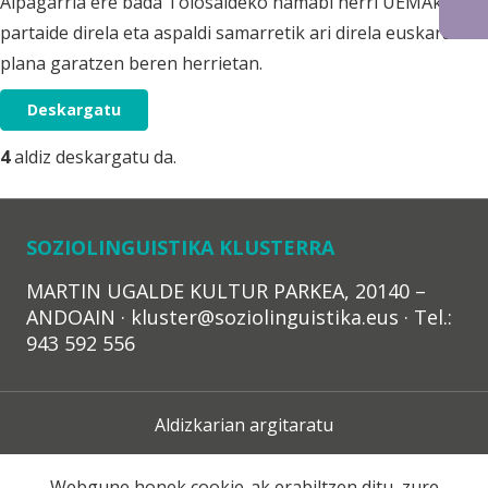
Aipagarria ere bada Tolosaldeko hamabi herri UEMAko
partaide direla eta aspaldi samarretik ari direla euskara
plana garatzen beren herrietan.
Deskargatu
4
aldiz deskargatu da.
SOZIOLINGUISTIKA KLUSTERRA
MARTIN UGALDE KULTUR PARKEA, 20140 –
ANDOAIN · kluster@soziolinguistika.eus · Tel.:
943 592 556
Aldizkarian argitaratu
Lege Oharra
Webgune honek cookie-ak erabiltzen ditu, zure