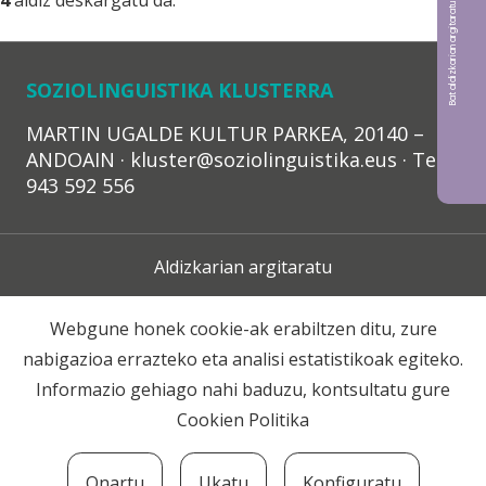
Bat aldizkarian argitaratu nahi?
4
aldiz deskargatu da.
SOZIOLINGUISTIKA KLUSTERRA
MARTIN UGALDE KULTUR PARKEA, 20140 –
ANDOAIN · kluster@soziolinguistika.eus · Tel.:
943 592 556
Aldizkarian argitaratu
Lege Oharra
Webgune honek cookie-ak erabiltzen ditu, zure
nabigazioa errazteko eta analisi estatistikoak egiteko.
Harpidetza
Informazio gehiago nahi baduzu, kontsultatu gure
Cookien Politika
Harremana
Onartu
Ukatu
Konfiguratu