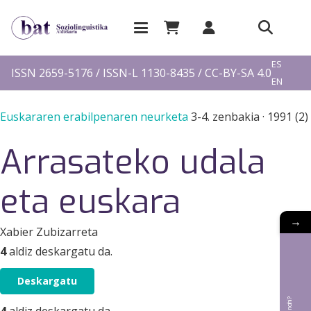
EU
ES
ISSN 2659-5176 / ISSN-L 1130-8435 / CC-BY-SA 4.0
EN
FR
Euskararen erabilpenaren neurketa
3-4. zenbakia
·
1991 (2)
Arrasateko udala
eta euskara
→
Xabier Zubizarreta
4
aldiz deskargatu da.
Deskargatu