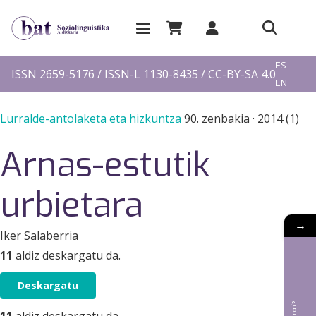
EU
ES
ISSN 2659-5176 / ISSN-L 1130-8435 / CC-BY-SA 4.0
EN
FR
Lurralde-antolaketa eta hizkuntza
90. zenbakia
·
2014 (1)
Arnas-estutik
urbietara
→
Iker Salaberria
11
aldiz deskargatu da.
Deskargatu