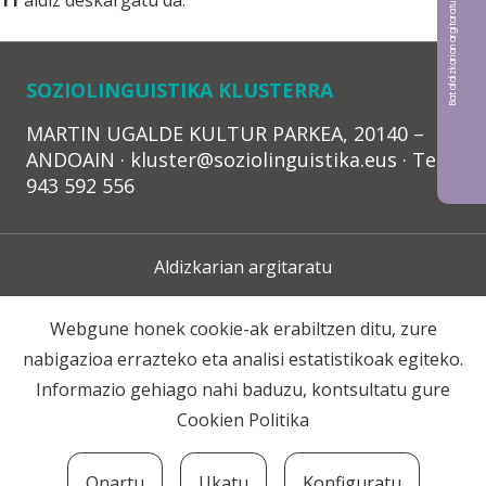
Bat aldizkarian argitaratu nahi?
11
aldiz deskargatu da.
SOZIOLINGUISTIKA KLUSTERRA
MARTIN UGALDE KULTUR PARKEA, 20140 –
ANDOAIN · kluster@soziolinguistika.eus · Tel.:
943 592 556
Aldizkarian argitaratu
Lege Oharra
Webgune honek cookie-ak erabiltzen ditu, zure
nabigazioa errazteko eta analisi estatistikoak egiteko.
Harpidetza
Informazio gehiago nahi baduzu, kontsultatu gure
Cookien Politika
Harremana
Onartu
Ukatu
Konfiguratu