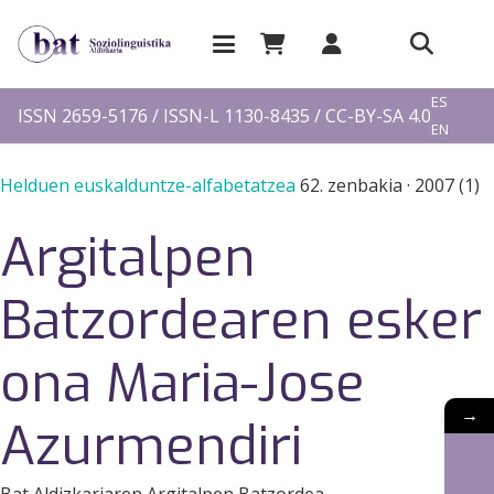
EU
ES
ISSN 2659-5176 / ISSN-L 1130-8435 / CC-BY-SA 4.0
EN
FR
Helduen euskalduntze-alfabetatzea
62. zenbakia
·
2007 (1)
Argitalpen
Batzordearen esker
ona Maria-Jose
→
Azurmendiri