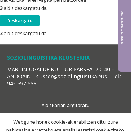
Bat Aldizkariaren Argitalpen Batzordea
3
aldiz deskargatu da.
Bat aldizkarian argitaratu nahi?
Deskargatu
3
aldiz deskargatu da.
SOZIOLINGUISTIKA KLUSTERRA
MARTIN UGALDE KULTUR PARKEA, 20140 –
ANDOAIN · kluster@soziolinguistika.eus · Tel.:
943 592 556
Aldizkarian argitaratu
Lege Oharra
Webgune honek cookie-ak erabiltzen ditu, zure
nabigazioa errazteko eta analisi estatistikoak egiteko.