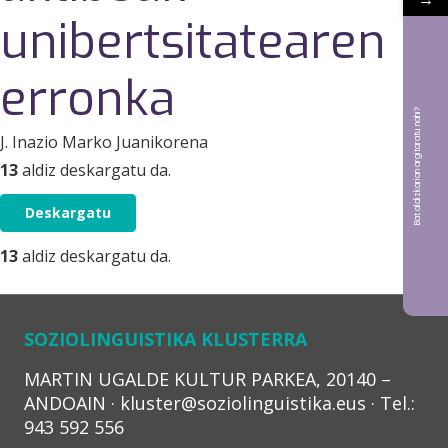
unibertsitatearen
erronka
Bat aldizkarian argitaratu nahi?
J. Inazio Marko Juanikorena
13
aldiz deskargatu da.
Deskargatu
13
aldiz deskargatu da.
SOZIOLINGUISTIKA KLUSTERRA
MARTIN UGALDE KULTUR PARKEA, 20140 –
ANDOAIN · kluster@soziolinguistika.eus · Tel.:
943 592 556