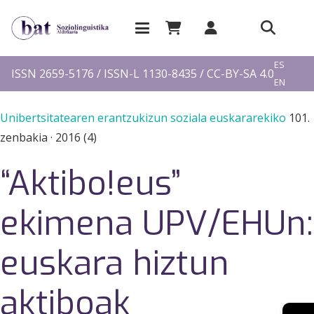
EU
ES
ISSN 2659-5176 / ISSN-L 1130-8435 / CC-BY-SA 4.0
EN
FR
Unibertsitatearen erantzukizun soziala euskararekiko
101.
zenbakia
·
2016 (4)
“Aktibo!eus”
ekimena UPV/EHUn:
euskara hiztun
aktiboak
→