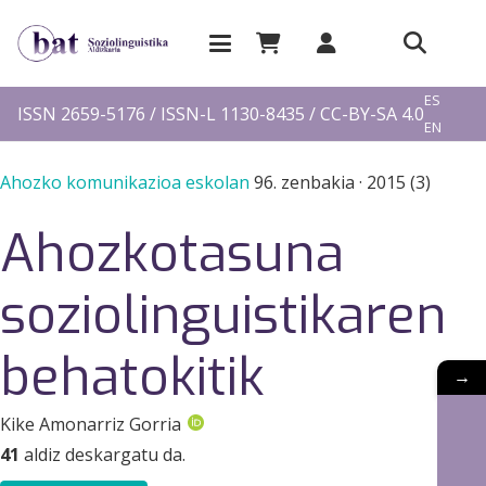
EU
ES
ISSN 2659-5176 / ISSN-L 1130-8435 / CC-BY-SA 4.0
EN
FR
Ahozko komunikazioa eskolan
96. zenbakia
·
2015 (3)
Ahozkotasuna
soziolinguistikaren
behatokitik
→
Kike Amonarriz Gorria
41
aldiz deskargatu da.