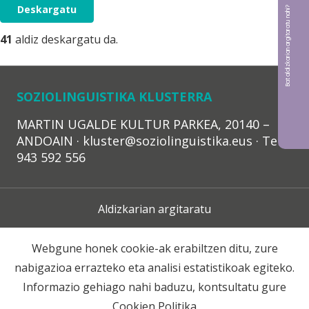
Deskargatu
Bat aldizkarian argitaratu nahi?
41
aldiz deskargatu da.
SOZIOLINGUISTIKA KLUSTERRA
MARTIN UGALDE KULTUR PARKEA, 20140 –
ANDOAIN · kluster@soziolinguistika.eus · Tel.:
943 592 556
Aldizkarian argitaratu
Lege Oharra
Webgune honek cookie-ak erabiltzen ditu, zure
nabigazioa errazteko eta analisi estatistikoak egiteko.
Harpidetza
Informazio gehiago nahi baduzu, kontsultatu gure
Cookien Politika