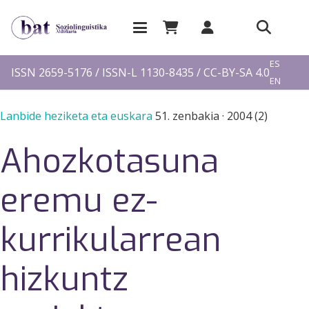
EU
ES
ISSN 2659-5176 / ISSN-L 1130-8435 / CC-BY-SA 4.0
EN
FR
Lanbide heziketa eta euskara
51. zenbakia
·
2004 (2)
Ahozkotasuna
eremu ez-
kurrikularrean
hizkuntz