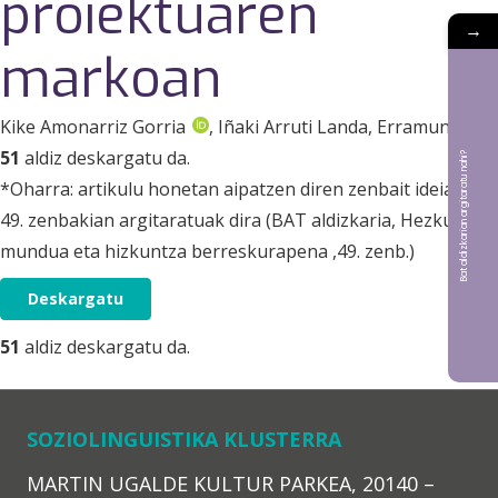
proiektuaren
→
markoan
Kike Amonarriz Gorria
, Iñaki Arruti Landa
, Erramun Osa
51
aldiz deskargatu da.
Bat aldizkarian argitaratu nahi?
*Oharra: artikulu honetan aipatzen diren zenbait ideia BAT
49. zenbakian argitaratuak dira (BAT aldizkaria, Hezkuntza
mundua eta hizkuntza berreskurapena ,49. zenb.)
Deskargatu
51
aldiz deskargatu da.
SOZIOLINGUISTIKA KLUSTERRA
MARTIN UGALDE KULTUR PARKEA, 20140 –