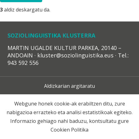
3
aldiz deskargatu da.
SOZIOLINGUISTIKA KLUSTERRA
MARTIN UGALDE KULTUR PARKEA, 20140 –
ANDOAIN · kluster@soziolinguistika.eus · Tel.:
943 592 556
Aldizkarian argitaratu
Lege Oharra
Webgune honek cookie-ak erabiltzen ditu, zure
nabigazioa errazteko eta analisi estatistikoak egiteko.
Harpidetza
Informazio gehiago nahi baduzu, kontsultatu gure
Cookien Politika
Harremana