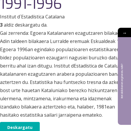
1991-1996
Institut d´Estadística Catalana
3
aldiz deskargatu da.
→
Gai zerrenda: Egoera Katalanaren ezagutzaren bilakaera
Adin taldeen bilakaera Lurralde eremuak Eskualdeak 1.
Egoera 1996an egindako populazioaren estatistikaren
bidez populazioaren ezaugarri nagusiei buruzko datuak
berritu ahal izan ditugu. Institut dEstadística de Catalunya-k
Bat aldizkarian argitaratu nahi?
katalanaren ezagutzaren arabera populazioaren banaketa
aztertzen du. Estatistika hau funtsezko tresna da azken
bost urte hauetan Kataluniako berezko hizkuntzaren
ulermena, mintzamena, irakurmena eta idazmenak
izandako bilakaera aztertzeko eta, halaber, 1981ean
hasitako estatistika sailari jarraipena emateko.
Deskargatu