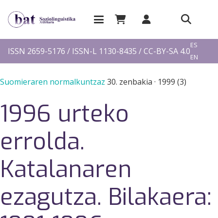
EU
ES
ISSN 2659-5176 / ISSN-L 1130-8435 / CC-BY-SA 4.0
EN
FR
Suomieraren normalkuntzaz
30. zenbakia
·
1999 (3)
1996 urteko
errolda.
Katalanaren
ezagutza. Bilakaera: