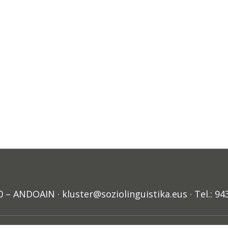
ANDOAIN · kluster@soziolinguistika.eus · Tel.: 94