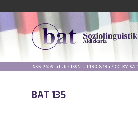
ISSN 2659-5176 / ISSN-L 1130-8435 / CC-BY-SA 4
BAT 135