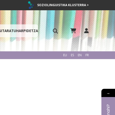
SOZIOLINGUISTIKA KLUSTERRA >
GITARATU
HARPIDETZA
EU
ES
EN
FR
→