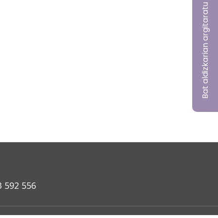
Bat aldizkarian argitaratu nahi?
3 592 556