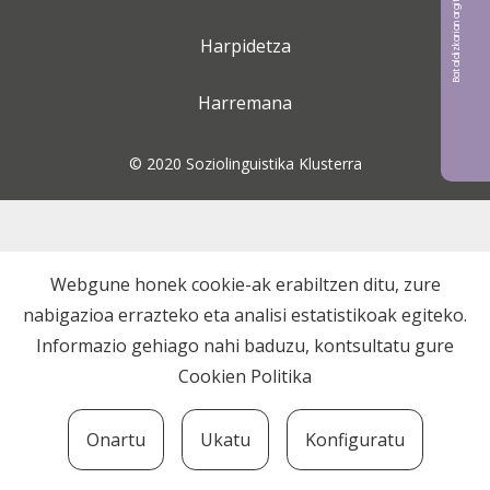
Bat aldizkarian argitaratu nahi?
Harpidetza
Harremana
© 2020 Soziolinguistika Klusterra
Webgune honek cookie-ak erabiltzen ditu, zure
nabigazioa errazteko eta analisi estatistikoak egiteko.
Informazio gehiago nahi baduzu, kontsultatu gure
Cookien Politika
Onartu
Ukatu
Konfiguratu