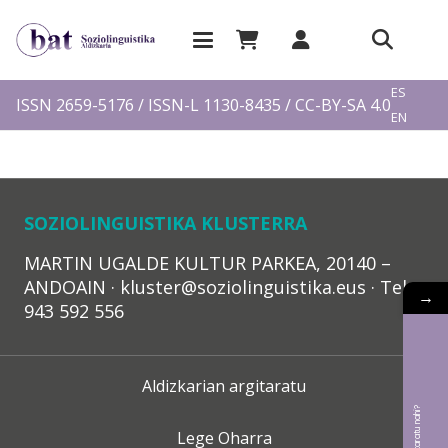
EU
ES
ISSN 2659-5176 / ISSN-L 1130-8435 / CC-BY-SA 4.0
EN
FR
SOZIOLINGUISTIKA KLUSTERRA
MARTIN UGALDE KULTUR PARKEA, 20140 –
ANDOAIN · kluster@soziolinguistika.eus · Tel.:
→
943 592 556
Aldizkarian argitaratu
Lege Oharra