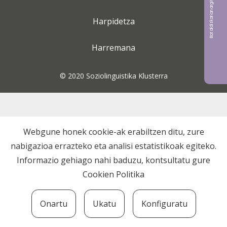
Bat aldizkarian argitaratu nahi?
Harpidetza
Harremana
© 2020 Soziolinguistika Klusterra
Webgune honek cookie-ak erabiltzen ditu, zure
nabigazioa errazteko eta analisi estatistikoak egiteko.
Informazio gehiago nahi baduzu, kontsultatu gure
Cookien Politika
Onartu
Ukatu
Konfiguratu