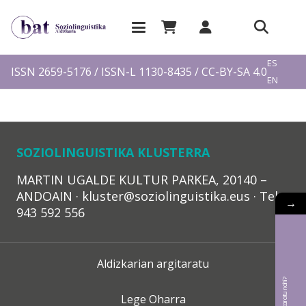
EU
ES
ISSN 2659-5176 / ISSN-L 1130-8435 / CC-BY-SA 4.0
EN
FR
SOZIOLINGUISTIKA KLUSTERRA
MARTIN UGALDE KULTUR PARKEA, 20140 –
ANDOAIN · kluster@soziolinguistika.eus · Tel.:
→
943 592 556
Aldizkarian argitaratu
Lege Oharra