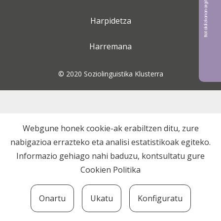
Bat aldizkarian argitaratu nahi?
Harpidetza
Harremana
© 2020 Soziolinguistika Klusterra
Webgune honek cookie-ak erabiltzen ditu, zure
nabigazioa errazteko eta analisi estatistikoak egiteko.
Informazio gehiago nahi baduzu, kontsultatu gure
Cookien Politika
Onartu
Ukatu
Konfiguratu