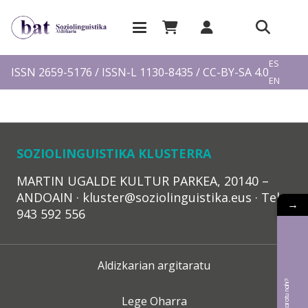
EU
ES
ISSN 2659-5176 / ISSN-L 1130-8435 / CC-BY-SA 4.0
EN
FR
SOZIOLINGUISTIKA KLUSTERRA
MARTIN UGALDE KULTUR PARKEA, 20140 –
ANDOAIN · kluster@soziolinguistika.eus · Tel.:
→
943 592 556
Aldizkarian argitaratu
Lege Oharra