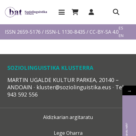
EU
ES
ISSN 2659-5176 / ISSN-L 1130-8435 / CC-BY-SA 4.0
EN
FR
SOZIOLINGUISTIKA KLUSTERRA
MARTIN UGALDE KULTUR PARKEA, 20140 –
ANDOAIN · kluster@soziolinguistika.eus · Tel.:
→
943 592 556
Aldizkarian argitaratu
Lege Oharra