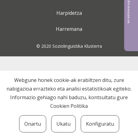
Bat aldizkarian argitaratu nahi?
Harpidetza
Harremana
© 2020 Soziolinguistika Klusterra
Webgune honek cookie-ak erabiltzen ditu, zure
nabigazioa errazteko eta analisi estatistikoak egiteko.
Informazio gehiago nahi baduzu, kontsultatu gure
Cookien Politika
Onartu
Ukatu
Konfiguratu