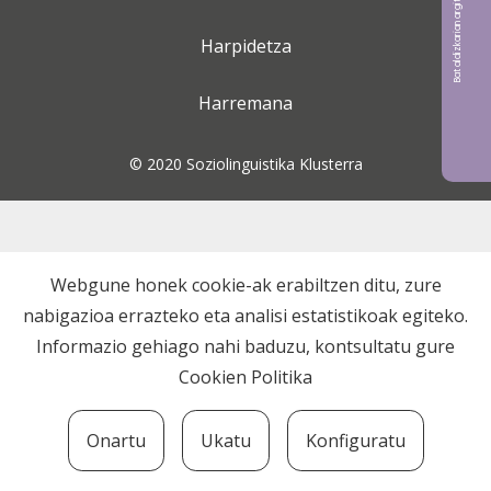
Bat aldizkarian argitaratu nahi?
Harpidetza
Harremana
© 2020 Soziolinguistika Klusterra
Webgune honek cookie-ak erabiltzen ditu, zure
nabigazioa errazteko eta analisi estatistikoak egiteko.
Informazio gehiago nahi baduzu, kontsultatu gure
Cookien Politika
Onartu
Ukatu
Konfiguratu