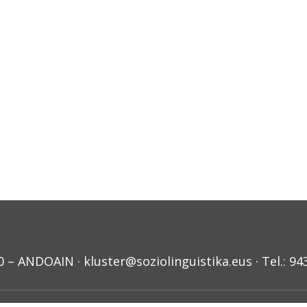
ANDOAIN · kluster@soziolinguistika.eus · Tel.: 94