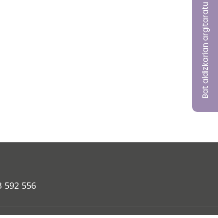
Bat aldizkarian argitaratu nahi?
3 592 556