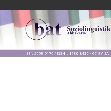
ISSN 2659-5176 / ISSN-L 1130-8435 / CC-BY-SA 4