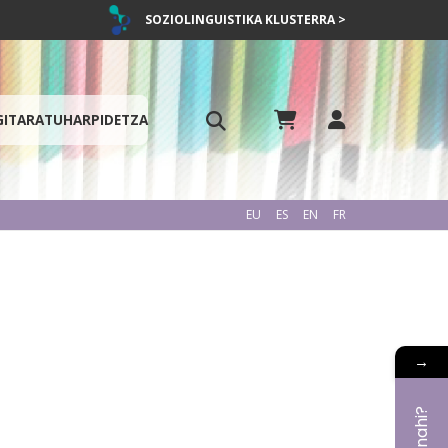
SOZIOLINGUISTIKA KLUSTERRA >
GITARATU
HARPIDETZA
EU
ES
EN
FR
→