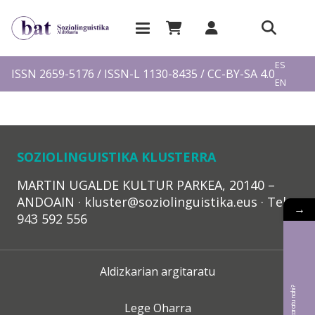
EU
ES
ISSN 2659-5176 / ISSN-L 1130-8435 / CC-BY-SA 4.0
EN
FR
SOZIOLINGUISTIKA KLUSTERRA
MARTIN UGALDE KULTUR PARKEA, 20140 –
ANDOAIN · kluster@soziolinguistika.eus · Tel.:
→
943 592 556
Aldizkarian argitaratu
Lege Oharra