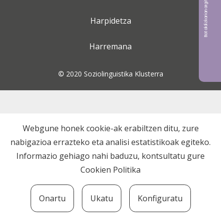
Bat aldizkarian argitaratu nahi?
Harpidetza
Harremana
© 2020 Soziolinguistika Klusterra
Webgune honek cookie-ak erabiltzen ditu, zure
nabigazioa errazteko eta analisi estatistikoak egiteko.
Informazio gehiago nahi baduzu, kontsultatu gure
Cookien Politika
Onartu
Ukatu
Konfiguratu