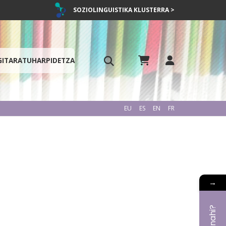
SOZIOLINGUISTIKA KLUSTERRA >
GITARATU
HARPIDETZA
EU
ES
EN
FR
→