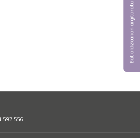
Bat aldizkarian argitaratu nahi?
3 592 556