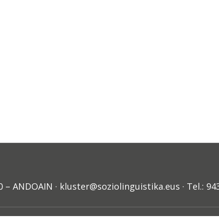
ANDOAIN · kluster@soziolinguistika.eus · Tel.: 94