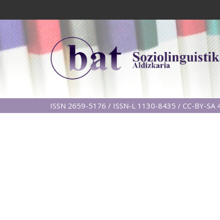
ISSN 2659-5176 / ISSN-L 1130-8435 / CC-BY-SA 4