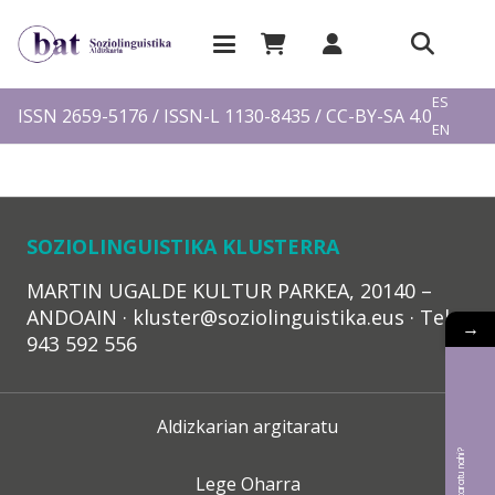
EU
ES
ISSN 2659-5176 / ISSN-L 1130-8435 / CC-BY-SA 4.0
EN
FR
SOZIOLINGUISTIKA KLUSTERRA
MARTIN UGALDE KULTUR PARKEA, 20140 –
ANDOAIN · kluster@soziolinguistika.eus · Tel.:
→
943 592 556
Aldizkarian argitaratu
Lege Oharra