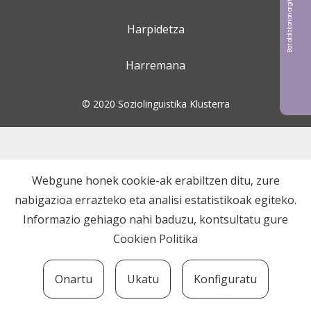
Bat aldizkarian argitaratu nahi?
Harpidetza
Harremana
© 2020 Soziolinguistika Klusterra
Webgune honek cookie-ak erabiltzen ditu, zure
nabigazioa errazteko eta analisi estatistikoak egiteko.
Informazio gehiago nahi baduzu, kontsultatu gure
Cookien Politika
Onartu
Ukatu
Konfiguratu