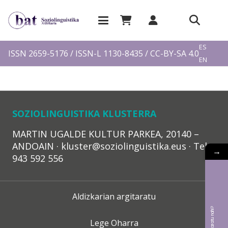
EU
ES
ISSN 2659-5176 / ISSN-L 1130-8435 / CC-BY-SA 4.0
EN
FR
SOZIOLINGUISTIKA KLUSTERRA
MARTIN UGALDE KULTUR PARKEA, 20140 –
ANDOAIN · kluster@soziolinguistika.eus · Tel.:
→
943 592 556
Aldizkarian argitaratu
Lege Oharra