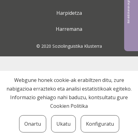
Bat aldizkarian argitaratu nahi?
Harpidetza
Harremana
© 2020 Soziolinguistika Klusterra
Webgune honek cookie-ak erabiltzen ditu, zure
nabigazioa errazteko eta analisi estatistikoak egiteko.
Informazio gehiago nahi baduzu, kontsultatu gure
Cookien Politika
Onartu
Ukatu
Konfiguratu