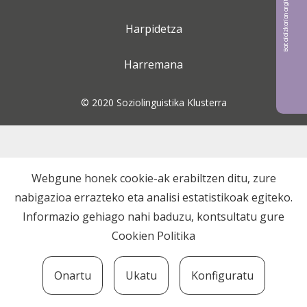
Bat aldizkarian argitaratu nahi?
Harpidetza
Harremana
© 2020 Soziolinguistika Klusterra
Webgune honek cookie-ak erabiltzen ditu, zure
nabigazioa errazteko eta analisi estatistikoak egiteko.
Informazio gehiago nahi baduzu, kontsultatu gure
Cookien Politika
Onartu
Ukatu
Konfiguratu