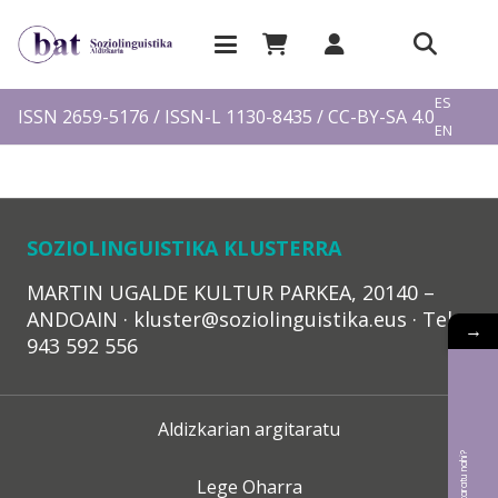
EU
ES
ISSN 2659-5176 / ISSN-L 1130-8435 / CC-BY-SA 4.0
EN
FR
SOZIOLINGUISTIKA KLUSTERRA
MARTIN UGALDE KULTUR PARKEA, 20140 –
ANDOAIN · kluster@soziolinguistika.eus · Tel.:
→
943 592 556
Aldizkarian argitaratu
Lege Oharra