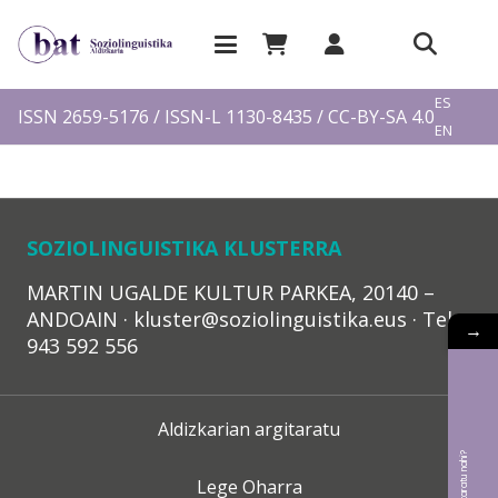
EU
ES
ISSN 2659-5176 / ISSN-L 1130-8435 / CC-BY-SA 4.0
EN
FR
SOZIOLINGUISTIKA KLUSTERRA
MARTIN UGALDE KULTUR PARKEA, 20140 –
ANDOAIN · kluster@soziolinguistika.eus · Tel.:
→
943 592 556
Aldizkarian argitaratu
Lege Oharra