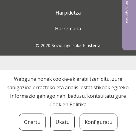
Bat aldizkarian argitaratu nahi?
Harpidetza
Harremana
© 2020 Soziolinguistika Klusterra
Webgune honek cookie-ak erabiltzen ditu, zure
nabigazioa errazteko eta analisi estatistikoak egiteko.
Informazio gehiago nahi baduzu, kontsultatu gure
Cookien Politika
Onartu
Ukatu
Konfiguratu