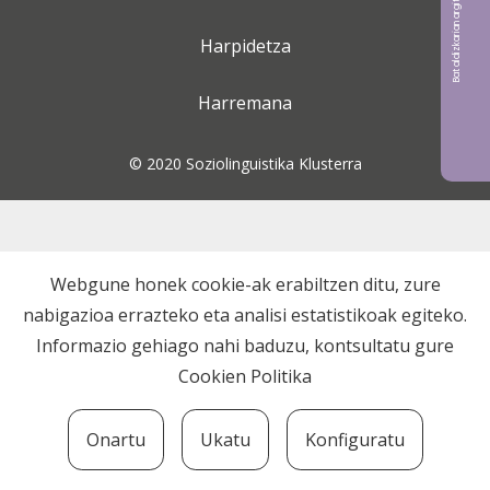
Bat aldizkarian argitaratu nahi?
Harpidetza
Harremana
© 2020 Soziolinguistika Klusterra
Webgune honek cookie-ak erabiltzen ditu, zure
nabigazioa errazteko eta analisi estatistikoak egiteko.
Informazio gehiago nahi baduzu, kontsultatu gure
Cookien Politika
Onartu
Ukatu
Konfiguratu