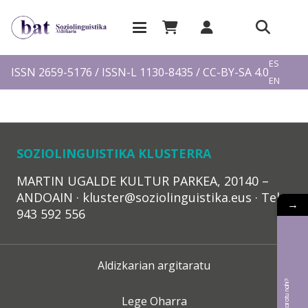
EU
ES
ISSN 2659-5176 / ISSN-L 1130-8435 / CC-BY-SA 4.0
EN
FR
SOZIOLINGUISTIKA KLUSTERRA
MARTIN UGALDE KULTUR PARKEA, 20140 –
ANDOAIN · kluster@soziolinguistika.eus · Tel.:
→
943 592 556
Aldizkarian argitaratu
Lege Oharra