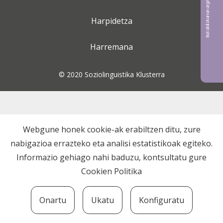
Bat aldizkarian argitaratu nahi?
Harpidetza
Harremana
© 2020 Soziolinguistika Klusterra
Webgune honek cookie-ak erabiltzen ditu, zure
nabigazioa errazteko eta analisi estatistikoak egiteko.
Informazio gehiago nahi baduzu, kontsultatu gure
Cookien Politika
Onartu
Ukatu
Konfiguratu