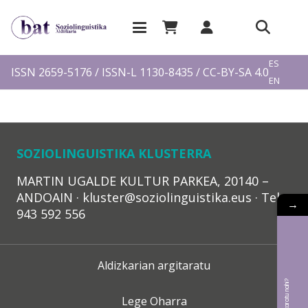
EU
ES
ISSN 2659-5176 / ISSN-L 1130-8435 / CC-BY-SA 4.0
EN
FR
SOZIOLINGUISTIKA KLUSTERRA
MARTIN UGALDE KULTUR PARKEA, 20140 –
ANDOAIN · kluster@soziolinguistika.eus · Tel.:
→
943 592 556
Aldizkarian argitaratu
Lege Oharra