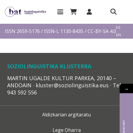
EU
ES
ISSN 2659-5176 / ISSN-L 1130-8435 / CC-BY-SA 4.0
EN
FR
SOZIOLINGUISTIKA KLUSTERRA
MARTIN UGALDE KULTUR PARKEA, 20140 –
ANDOAIN · kluster@soziolinguistika.eus · Tel.:
→
943 592 556
Aldizkarian argitaratu
Lege Oharra