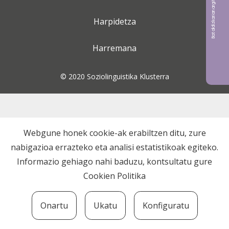
Bat aldizkarian argitaratu nahi?
Harpidetza
Harremana
© 2020 Soziolinguistika Klusterra
Webgune honek cookie-ak erabiltzen ditu, zure
nabigazioa errazteko eta analisi estatistikoak egiteko.
Informazio gehiago nahi baduzu, kontsultatu gure
Cookien Politika
Onartu
Ukatu
Konfiguratu