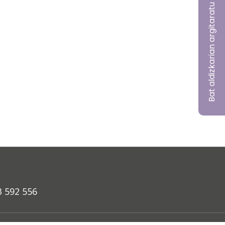
Bat aldizkarian argitaratu nahi?
3 592 556