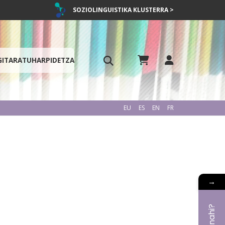
SOZIOLINGUISTIKA KLUSTERRA >
GITARATU
HARPIDETZA
EU
ES
EN
FR
→