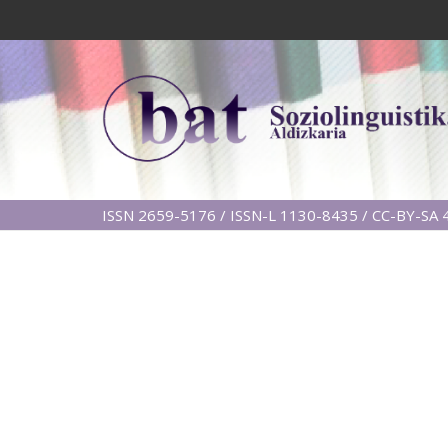
ISSN 2659-5176 / ISSN-L 1130-8435 / CC-BY-SA 4