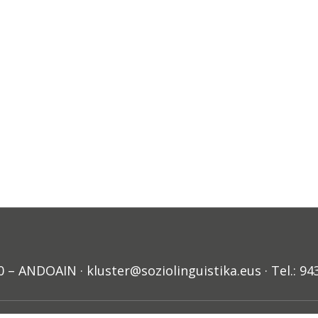
ANDOAIN · kluster@soziolinguistika.eus · Tel.: 94