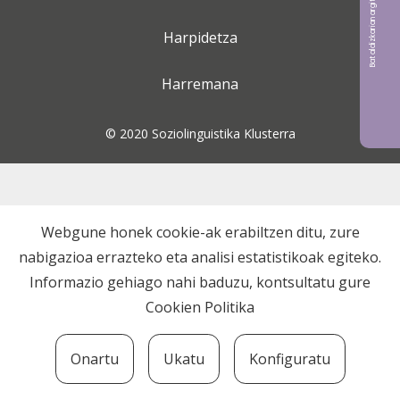
Bat aldizkarian argitaratu nahi?
Harpidetza
Harremana
© 2020 Soziolinguistika Klusterra
Webgune honek cookie-ak erabiltzen ditu, zure
nabigazioa errazteko eta analisi estatistikoak egiteko.
Informazio gehiago nahi baduzu, kontsultatu gure
Cookien Politika
Onartu
Ukatu
Konfiguratu