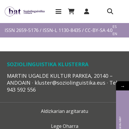
EU
ES
ISSN 2659-5176 / ISSN-L 1130-8435 / CC-BY-SA 4.0
EN
FR
SOZIOLINGUISTIKA KLUSTERRA
MARTIN UGALDE KULTUR PARKEA, 20140 –
ANDOAIN · kluster@soziolinguistika.eus · Tel.:
→
943 592 556
Aldizkarian argitaratu
Lege Oharra