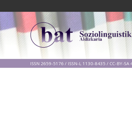
ISSN 2659-5176 / ISSN-L 1130-8435 / CC-BY-SA 4