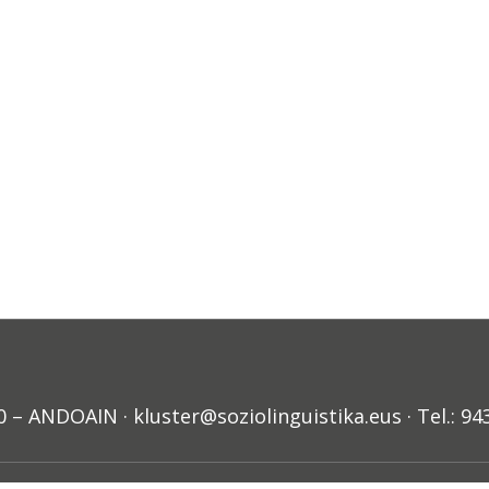
ANDOAIN · kluster@soziolinguistika.eus · Tel.: 94