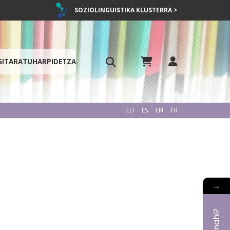
SOZIOLINGUISTIKA KLUSTERRA >
GITARATU
HARPIDETZA
EU
ES
EN
FR
→