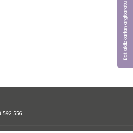
Bat aldizkarian argitaratu nahi?
3 592 556