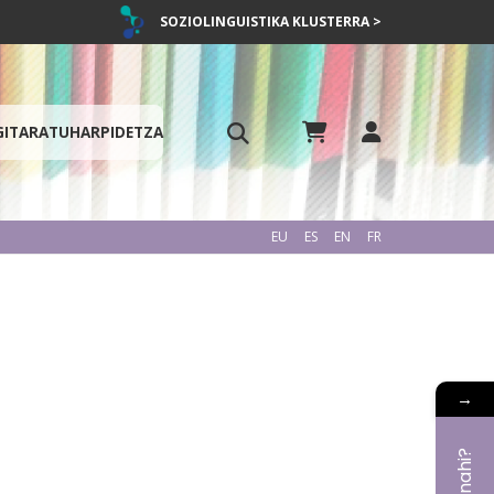
SOZIOLINGUISTIKA KLUSTERRA >
GITARATU
HARPIDETZA
EU
ES
EN
FR
→