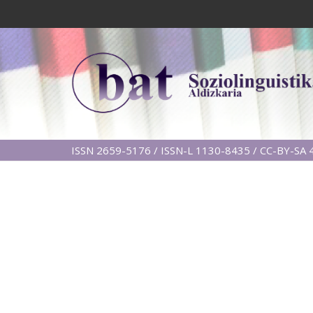
ISSN 2659-5176 / ISSN-L 1130-8435 / CC-BY-SA 4