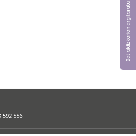
Bat aldizkarian argitaratu nahi?
3 592 556