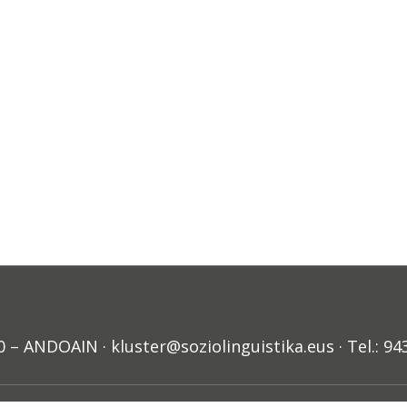
ANDOAIN · kluster@soziolinguistika.eus · Tel.: 94