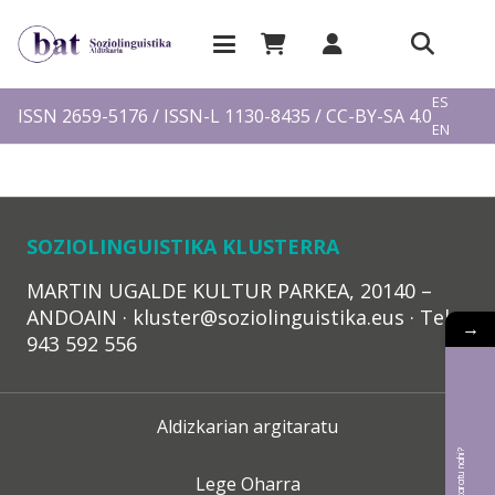
EU
ES
ISSN 2659-5176 / ISSN-L 1130-8435 / CC-BY-SA 4.0
EN
FR
SOZIOLINGUISTIKA KLUSTERRA
MARTIN UGALDE KULTUR PARKEA, 20140 –
ANDOAIN · kluster@soziolinguistika.eus · Tel.:
→
943 592 556
Aldizkarian argitaratu
Lege Oharra