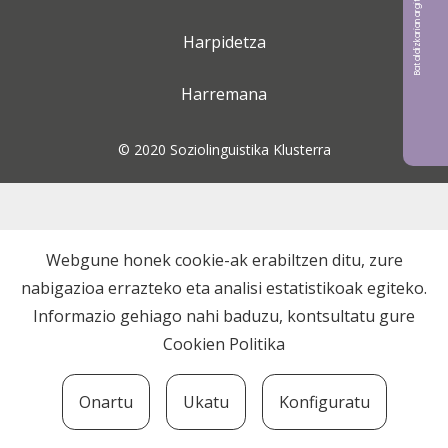
Bat aldizkarian argitaratu nahi?
Harpidetza
Harremana
© 2020 Soziolinguistika Klusterra
Webgune honek cookie-ak erabiltzen ditu, zure
nabigazioa errazteko eta analisi estatistikoak egiteko.
Informazio gehiago nahi baduzu, kontsultatu gure
Cookien Politika
Onartu
Ukatu
Konfiguratu