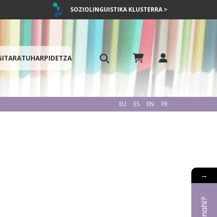
SOZIOLINGUISTIKA KLUSTERRA >
GITARATU
HARPIDETZA
EU
ES
EN
FR
→