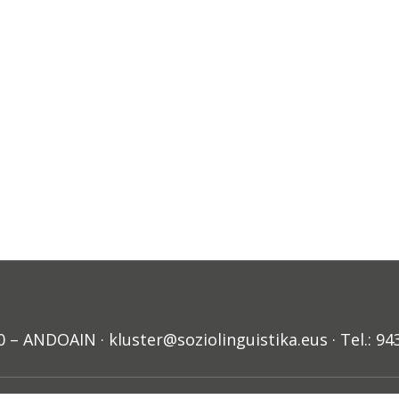
ANDOAIN · kluster@soziolinguistika.eus · Tel.: 94