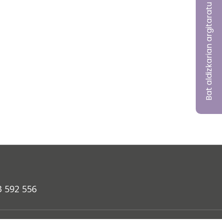
Bat aldizkarian argitaratu nahi?
3 592 556