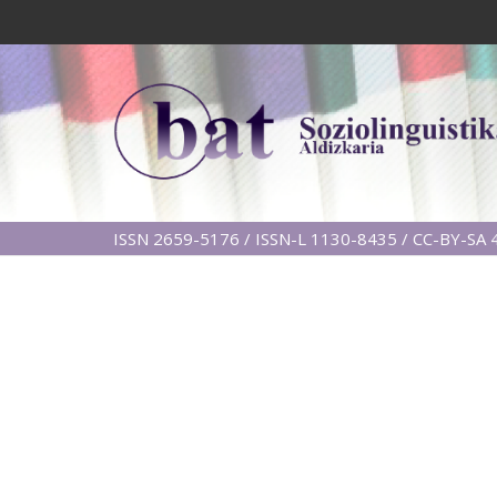
ISSN 2659-5176 / ISSN-L 1130-8435 / CC-BY-SA 4