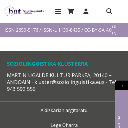
EU
ES
ISSN 2659-5176 / ISSN-L 1130-8435 / CC-BY-SA 4.0
EN
FR
SOZIOLINGUISTIKA KLUSTERRA
MARTIN UGALDE KULTUR PARKEA, 20140 –
ANDOAIN · kluster@soziolinguistika.eus · Tel.:
→
943 592 556
Aldizkarian argitaratu
Lege Oharra