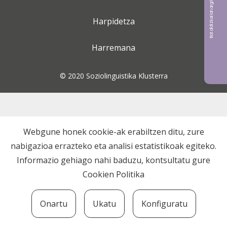
Bat aldizkarian argitaratu nahi?
Harpidetza
Harremana
© 2020 Soziolinguistika Klusterra
Webgune honek cookie-ak erabiltzen ditu, zure
nabigazioa errazteko eta analisi estatistikoak egiteko.
Informazio gehiago nahi baduzu, kontsultatu gure
Cookien Politika
Onartu
Ukatu
Konfiguratu