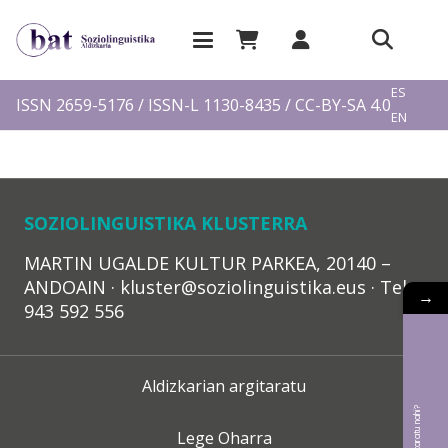
EU
ES
ISSN 2659-5176 / ISSN-L 1130-8435 / CC-BY-SA 4.0
EN
FR
SOZIOLINGUISTIKA KLUSTERRA
MARTIN UGALDE KULTUR PARKEA, 20140 –
ANDOAIN · kluster@soziolinguistika.eus · Tel.:
→
943 592 556
Aldizkarian argitaratu
Lege Oharra