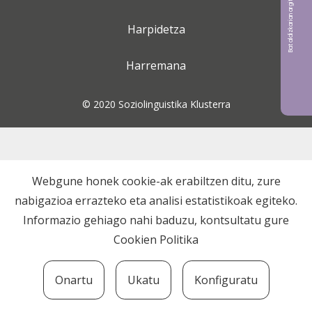
Bat aldizkarian argitaratu nahi?
Harpidetza
Harremana
© 2020 Soziolinguistika Klusterra
Webgune honek cookie-ak erabiltzen ditu, zure
nabigazioa errazteko eta analisi estatistikoak egiteko.
Informazio gehiago nahi baduzu, kontsultatu gure
Cookien Politika
Onartu
Ukatu
Konfiguratu